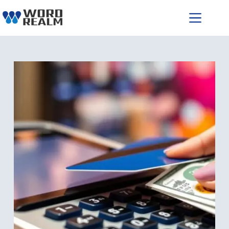
跳
至
主
要
內
容