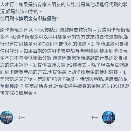
人才行。如果是持有家人朋友的卡片,或是其他想進行代刷的狀
況,都是無法申辦的。
使用刷卡換現金有哪些優點?
刷卡換現金有以下4大優點:1. 還款時間較寬裕 – 與信用卡預借現
金不同,刷卡換現金可以採用帳單分期等方式來拉長償還期限,銀
行也有提供帳單分多期0利率或低利的優惠。2. 準時還款可累積
信用評分 – 如果每期的信用卡帳單都有準時繳納,使用刷卡換現
金不只不會降低聯徵分數,還會因為您準時還款的行為逐步累積
您的信用評分。3. 提供實體與線上2種模式 – 除了現場至實體店
面刷卡購買產品的方式,也提供線上刷卡換現金的便利選擇。4.
需求快速又方便 – 確認好可刷卡額度、時間與地點,選購商品並
至櫃檯刷卡,拿商品給專員,計算扣除手續費的金額,約5-10分鐘即
可完成換取現金。
上一
下一