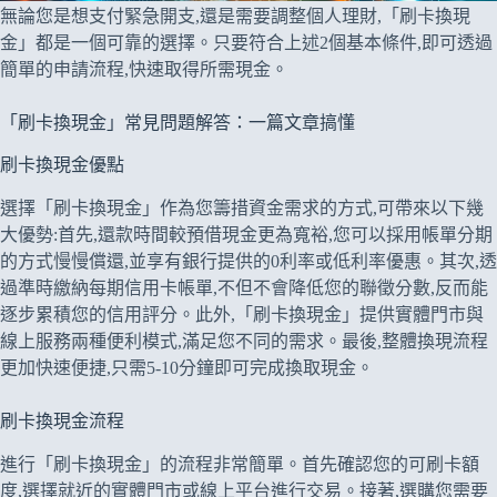
無論您是想支付緊急開支,還是需要調整個人理財,「刷卡換現
金」都是一個可靠的選擇。只要符合上述2個基本條件,即可透過
簡單的申請流程,快速取得所需現金。
「刷卡換現金」常見問題解答：一篇文章搞懂
刷卡換現金優點
選擇「刷卡換現金」作為您籌措資金需求的方式,可帶來以下幾
大優勢:首先,還款時間較預借現金更為寬裕,您可以採用帳單分期
的方式慢慢償還,並享有銀行提供的0利率或低利率優惠。其次,透
過準時繳納每期信用卡帳單,不但不會降低您的聯徵分數,反而能
逐步累積您的信用評分。此外,「刷卡換現金」提供實體門市與
線上服務兩種便利模式,滿足您不同的需求。最後,整體換現流程
更加快速便捷,只需5-10分鐘即可完成換取現金。
刷卡換現金流程
進行「刷卡換現金」的流程非常簡單。首先確認您的可刷卡額
度,選擇就近的實體門市或線上平台進行交易。接著,選購您需要