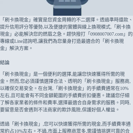
「刷卡換現金」確實是您資金周轉的不二選擇。透過準時還款、
提升信用評分等優勢,以及便捷的實體與線上換現模式,「刷卡換
現金」必能解決您的燃眉之急。趕快撥打「0908007007.com」的
專線或Line諮詢吧,讓我們為您量身打造最適合的「刷卡換現
金」解決方案。
結論
「刷卡換現金」是一個便利的選擇,能讓您快速獲得所需的現
金。然而,您必須謹慎選擇合法、透明的「刷卡換現金」服務商,
以確保交易安全。在台灣,「刷卡換現金」的手續費通常在10%
左右,且可能會有不同金額範圍的手續費折扣優惠。建議您仔細
了解各家業者的條件和費率,選擇最適合自身需求的服務。同時,
要留意是否會遇到不法商家的欺詐風險,保護好個人權益。
透過「刷卡換現金」,您可以快速獲得所需的現金,而手續費率通
常約占10%左右。不過,市面上服務商眾多,需謹慎挑選可靠的合