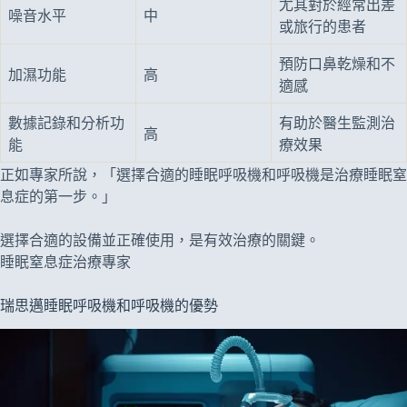
尤其對於經常出差
噪音水平
中
或旅行的患者
預防口鼻乾燥和不
加濕功能
高
適感
數據記錄和分析功
有助於醫生監測治
高
能
療效果
正如專家所說，「選擇合適的睡眠呼吸機和呼吸機是治療睡眠窒
息症的第一步。」
選擇合適的設備並正確使用，是有效治療的關鍵。
睡眠窒息症治療專家
瑞思邁睡眠呼吸機和呼吸機的優勢