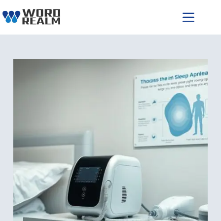
跳
至
主
要
內
容