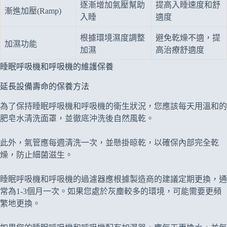
逐漸增加氣壓幫助
提高入睡速度和舒
漸進加壓(Ramp)
入睡
適度
根據環境濕度調整
避免乾燥不適，提
加濕功能
加濕
高治療舒適度
睡眠呼吸機和呼吸機的維護保養
延長設備壽命的保養方法
為了保持睡眠呼吸機和呼吸機的衛生狀況，您應該每天用溫和的
肥皂水清洗面罩，並徹底沖洗後自然風乾。
此外，氣管應每週清洗一次，並懸掛晾乾，以確保內部完全乾
燥，防止細菌滋生。
睡眠呼吸機和呼吸機的過濾器應根據製造商的建議定期更換，通
常為1-3個月一次。如果您處於灰塵較多的環境，可能需要更頻
繁地更換。