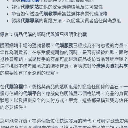
掌握
精品代購
在資訊共享方面的最新動向
評估
代購網站
提供的安全購物環境及其可靠性
學習如何透過
代購教學
辨識並選擇專業代購服務
認識
代購專業
的實踐方法，以促進消費者信任與滿意度
導言：精品代購的新時代與資訊透明化挑戰
隨著網購市場的蓬勃發展，
代購服務
已經成為不可忽視的力量。
您作為消費者，在享受便捷購物的同時，是否有過被詐欺、面對
退換貨難題，或是經手的商品可能是瑕疵品或仿冒品等經歷呢？
這些挑戰不僅考驗著您的購物智慧，更讓您對於
溝通與資訊共享
的重要性有了更深刻的理解。
在
代購流程
中，價格與商品的透明度是打造信任關係的基石。一
個可信賴的
代購平台
，應該向您明確展示價格結構、商品的真實
狀態，以及提供安全的支付方式。畢竟，這些都是構建雙方信任
的必要條件。
您可能會好奇，在這個數位化快速發展的時代，
代購平台應如何
提升信息共享和溝通的效率
呢？這不僅是電商業者的功課，也是