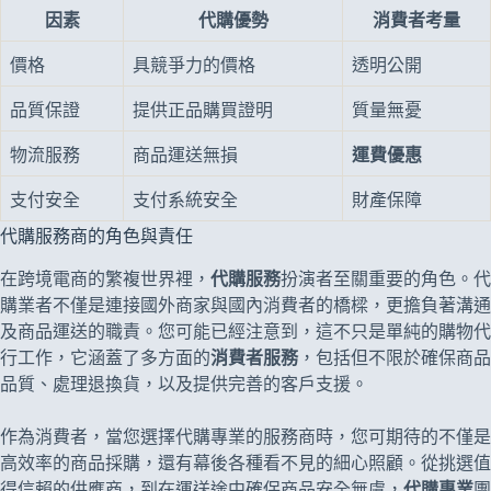
因素
代購優勢
消費者考量
價格
具競爭力的價格
透明公開
品質保證
提供正品購買證明
質量無憂
物流服務
商品運送無損
運費優惠
支付安全
支付系統安全
財產保障
代購服務商的角色與責任
在跨境電商的繁複世界裡，
代購服務
扮演者至關重要的角色。代
購業者不僅是連接國外商家與國內消費者的橋樑，更擔負著溝通
及商品運送的職責。您可能已經注意到，這不只是單純的購物代
行工作，它涵蓋了多方面的
消費者服務
，包括但不限於確保商品
品質、處理退換貨，以及提供完善的客戶支援。
作為消費者，當您選擇代購專業的服務商時，您可期待的不僅是
高效率的商品採購，還有幕後各種看不見的細心照顧。從挑選值
得信賴的供應商，到在運送途中確保商品安全無虞，
代購專業
團