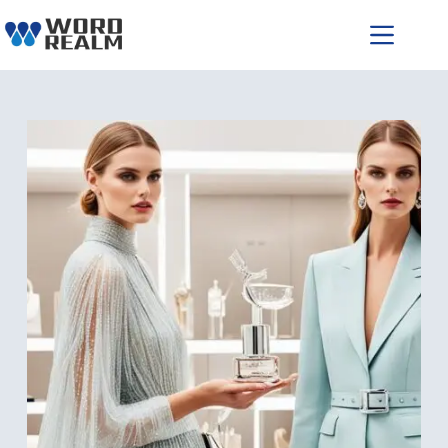
跳
至
主
要
內
容