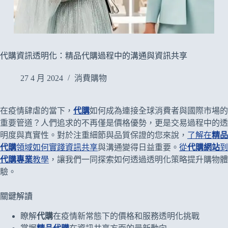
代購資訊透明化：精品代購過程中的溝通與資訊共享
27 4 月 2024
消費購物
在疫情肆虐的當下，
代購
如何成為連接全球消費者與國際市場的
重要管道？人們追求的不再僅是價格優勢，更是交易過程中的透
明度與真實性。對於注重細節與品質保證的您來說，
了解在
精品
代購
領域如何實踐資訊共享
與溝通變得日益重要。
從
代購網站
到
代購專業
教學
，讓我們一同探索如何透過透明化策略提升購物體
驗。
關鍵解讀
瞭解
代購
在疫情新常態下的價格和服務透明化挑戰