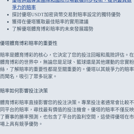
優塔通過專業團隊和國際市場數據同步技術，提供最具競
爭力的賠率
探討優塔USDT加密貨幣交易對賠率設定的獨特優勢
獲得在
優塔
獲取最佳賠率的實用建議
了解優塔體育博彩賠率的未來發展趨勢
優塔
體育博彩賠率的重要性
賠率是體育博彩的核心，它決定了您的投注回報和風險評估。在
體育博彩的世界中，無論您是足球、籃球還是其他運動的忠實粉
絲，了解賠率的重要性都是至關重要的。
優塔
以其競爭力的賠率
而聞名，吸引了眾多玩家。
賠率如何影響投注決策
體育博彩賠率直接影響您的投注決策。專業投注者通常會比較不
同平台的賠率，尋找最有價值的投注機會。優塔的賠率不僅反映
了賽事的勝率預測，也包含了平台的盈利空間，這使得優塔在市
場上具有競爭優勢。