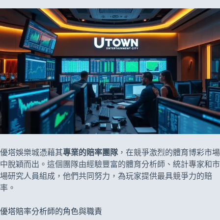
優塔娛樂城憑藉其
專業的賠率團隊
，在競爭激烈的體育博彩市場
中脫穎而出。這個團隊由經驗豐富的體育分析師、統計專家和市
場研究人員組成，他們共同努力，為玩家提供最具競爭力的賠
率。
優塔
賠率分析師的角色與職責