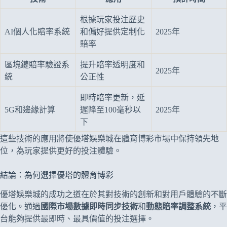
根據玩家投注歷史
AI個人化賠率系統
和偏好提供定制化
2025年
賠率
區塊鏈賠率驗證系
提升賠率透明度和
2025年
統
公正性
即時賠率更新，延
5G和邊緣計算
遲降至100毫秒以
2025年
下
這些技術的應用將使優塔娛樂城在體育博彩市場中保持領先地
位，為玩家提供更好的投注體驗。
結論：為何選擇
優塔
的體育博彩
優塔娛樂城的成功之道在於其對技術的創新和對用戶體驗的不斷
優化。通過
國際市場數據即時同步技術
和
動態賠率調整系統
，平
台能夠提供最即時、最具價值的投注選擇。