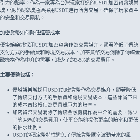
引力的賠率。作為一家專為台灣玩家打造的USDT加密貨幣娛樂
城，優塔娛樂城通過採用USDT進行所有交易，確保了玩家資金
的安全和交易隱私。
加密貨幣如何降低運營成本
優塔娛樂城採用USDT加密貨幣作為交易媒介，顯著降低了傳統
支付方式的手續費和跨境交易成本。加密貨幣交易消除了傳統金
融機構作為中介的需要，減少了約3-5%的交易費用。
主要優勢包括：
優塔娛樂城採用USDT加密貨幣作為交易媒介，顯著降低
了傳統支付方式的手續費和跨境交易成本，這些節省下來
的成本直接轉化為更具競爭力的賠率。
加密貨幣交易消除了傳統金融機構作為中介的需要，減少
了約3-5%的交易費用，使平台能夠提供更高的賠率和更低
的抽水比例。
USDT的穩定幣特性避免了傳統貨幣匯率波動帶來的風