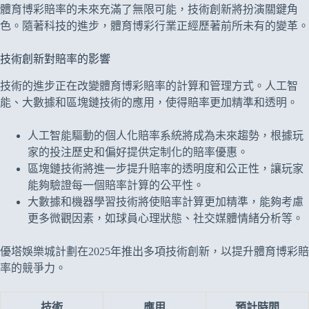
體育博彩賠率的未來充滿了無限可能，技術創新將扮演關鍵角
色。隨著科技的進步，體育博彩行業正經歷著前所未有的變革。
技術創新對賠率的影響
技術的進步正在改變體育博彩賠率的計算和管理方式。人工智
能、大數據和區塊鏈技術的應用，使得賠率更加精準和透明。
人工智能驅動的個人化賠率系統將成為未來趨勢，根據玩
家的投注歷史和偏好提供定制化的賠率優惠。
區塊鏈技術將進一步提升賠率的透明度和公正性，讓玩家
能夠驗證每一個賠率計算的公平性。
大數據和機器學習技術將使賠率計算更加精準，能夠考慮
更多微觀因素，如球員心理狀態、社交媒體情緒分析等。
優塔娛樂城計劃在2025年推出多項技術創新，以提升體育博彩賠
率的競爭力。
技術
應用
預計時間