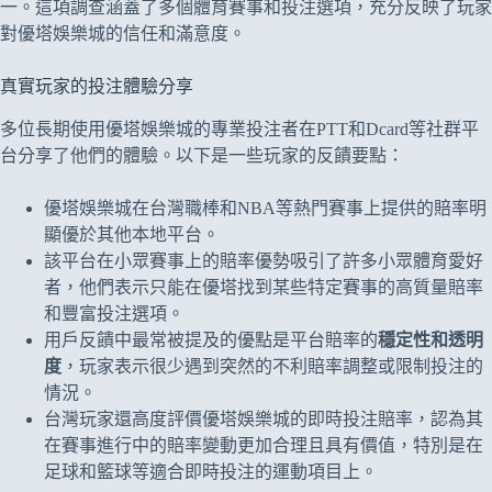
一。這項調查涵蓋了多個體育賽事和投注選項，充分反映了玩家
對優塔娛樂城的信任和滿意度。
真實玩家的投注體驗分享
多位長期使用優塔娛樂城的專業投注者在PTT和Dcard等社群平
台分享了他們的體驗。以下是一些玩家的反饋要點：
優塔娛樂城在台灣職棒和NBA等熱門賽事上提供的賠率明
顯優於其他本地平台。
該平台在小眾賽事上的賠率優勢吸引了許多小眾體育愛好
者，他們表示只能在優塔找到某些特定賽事的高質量賠率
和豐富投注選項。
用戶反饋中最常被提及的優點是平台賠率的
穩定性和透明
度
，玩家表示很少遇到突然的不利賠率調整或限制投注的
情況。
台灣玩家還高度評價優塔娛樂城的即時投注賠率，認為其
在賽事進行中的賠率變動更加合理且具有價值，特別是在
足球和籃球等適合即時投注的運動項目上。