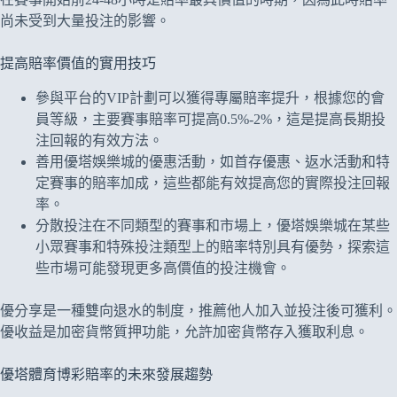
尚未受到大量投注的影響。
提高賠率價值的實用技巧
參與平台的VIP計劃可以獲得專屬賠率提升，根據您的會
員等級，主要賽事賠率可提高0.5%-2%，這是提高長期投
注回報的有效方法。
善用優塔娛樂城的優惠活動，如首存優惠、返水活動和特
定賽事的賠率加成，這些都能有效提高您的實際投注回報
率。
分散投注在不同類型的賽事和市場上，優塔娛樂城在某些
小眾賽事和特殊投注類型上的賠率特別具有優勢，探索這
些市場可能發現更多高價值的投注機會。
優分享是一種雙向退水的制度，推薦他人加入並投注後可獲利。
優收益是加密貨幣質押功能，允許加密貨幣存入獲取利息。
優塔
體育博彩賠率的未來發展趨勢