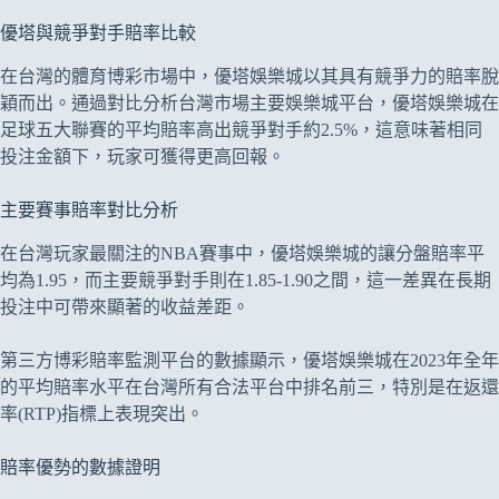
優塔
與競爭對手賠率比較
在台灣的體育博彩市場中，優塔娛樂城以其具有競爭力的賠率脫
穎而出。通過對比分析台灣市場主要娛樂城平台，優塔娛樂城在
足球五大聯賽的平均賠率高出競爭對手約2.5%，這意味著相同
投注金額下，玩家可獲得更高回報。
主要賽事賠率對比分析
在台灣玩家最關注的NBA賽事中，優塔娛樂城的讓分盤賠率平
均為1.95，而主要競爭對手則在1.85-1.90之間，這一差異在長期
投注中可帶來顯著的收益差距。
第三方博彩賠率監測平台的數據顯示，優塔娛樂城在2023年全年
的平均賠率水平在台灣所有合法平台中排名前三，特別是在返還
率(RTP)指標上表現突出。
賠率優勢的數據證明