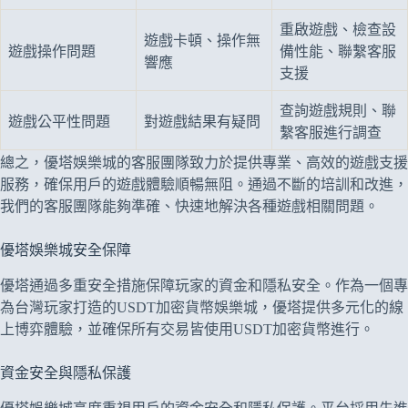
重啟遊戲、檢查設
遊戲卡頓、操作無
遊戲操作問題
備性能、聯繫客服
響應
支援
查詢遊戲規則、聯
遊戲公平性問題
對遊戲結果有疑問
繫客服進行調查
總之，優塔娛樂城的客服團隊致力於提供專業、高效的遊戲支援
服務，確保用戶的遊戲體驗順暢無阻。通過不斷的培訓和改進，
我們的客服團隊能夠準確、快速地解決各種遊戲相關問題。
優塔娛樂城安全保障
優塔通過多重安全措施保障玩家的資金和隱私安全。作為一個專
為台灣玩家打造的USDT加密貨幣娛樂城，優塔提供多元化的線
上博弈體驗，並確保所有交易皆使用USDT加密貨幣進行。
資金安全與隱私保護