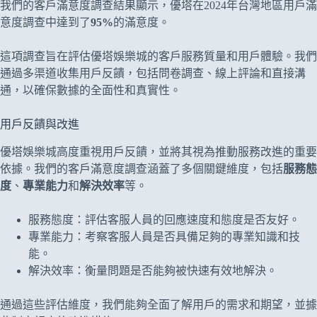
我們的客戶滿意度調查結果顯示，優塔在2024年台灣地區用戶滿
意度調查中達到了
95%
的滿意度。
這項調查旨在評估優塔娛樂城的客戶服務質量和用戶體驗。我們
通過多渠道收集用戶反饋，包括問卷調查、線上評論和直接溝
通，以確保數據的全面性和真實性。
用戶反饋與改進
優塔娛樂城高度重視用戶反饋，並將其視為推動服務改進的重要
依據。我們的客戶滿意度調查涵蓋了多個關鍵維度，包括
服務態
度
、
專業能力
和
解決效率
等。
服務態度：評估客服人員的回應速度和態度是否友好。
專業能力：考察客服人員是否具備足夠的專業知識和技
能。
解決效率：衡量問題是否能夠被快速有效地解決。
通過這些評估維度，我們能夠全面了解用戶的需求和期望，並據