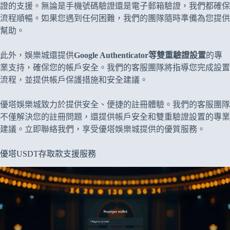
證的支援。無論是手機號碼驗證還是電子郵箱驗證，我們都確保
流程順暢。如果您遇到任何困難，我們的團隊隨時準備為您提供
幫助。
此外，娛樂城還提供
Google Authenticator等雙重驗證設置
的專
業支持，確保您的帳戶安全。我們的客服團隊將指導您完成設置
流程，並提供帳戶保護措施和安全建議。
優塔娛樂城致力於提供安全、便捷的註冊體驗。我們的客服團隊
不僅解決您的註冊問題，還提供帳戶安全和雙重驗證設置的專業
建議。立即聯絡我們，享受優塔娛樂城提供的優質服務。
優塔USDT存取款支援服務