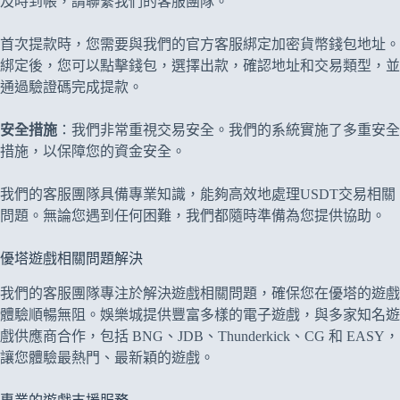
及時到帳，請聯繫我們的客服團隊。
首次提款時，您需要與我們的官方客服綁定加密貨幣錢包地址。
綁定後，您可以點擊錢包，選擇出款，確認地址和交易類型，並
通過驗證碼完成提款。
安全措施
：我們非常重視交易安全。我們的系統實施了多重安全
措施，以保障您的資金安全。
我們的客服團隊具備專業知識，能夠高效地處理USDT交易相關
問題。無論您遇到任何困難，我們都隨時準備為您提供協助。
優塔遊戲相關問題解決
我們的客服團隊專注於解決遊戲相關問題，確保您在優塔的遊戲
體驗順暢無阻。娛樂城提供豐富多樣的電子遊戲，與多家知名遊
戲供應商合作，包括 BNG、JDB、Thunderkick、CG 和 EASY，
讓您體驗最熱門、最新穎的遊戲。