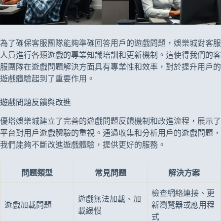
為了確保客服團隊能夠準確回答用戶的遊戲問題，娛樂城對客服
人員進行各類遊戲的專業知識培訓和更新機制。這使得我們的客
服團隊在遊戲問題解決方面具有專業性和效率，對於提升用戶的
遊戲體驗起到了重要作用。
遊戲問題反饋與改進
優塔娛樂城建立了完善的遊戲問題反饋機制和改進流程，展示了
平台對用戶遊戲體驗的重視。通過收集和分析用戶的遊戲問題，
我們能夠不斷改進遊戲體驗，提供更好的服務。
問題類型
常見問題
解決方案
檢查網絡連接、更
遊戲無法加載、加
遊戲加載問題
新瀏覽器或應用程
載緩慢
式