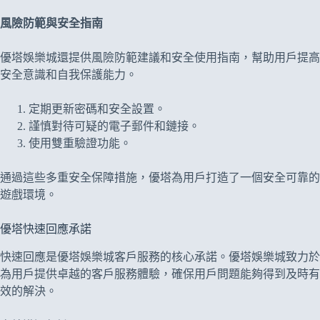
風險防範與安全指南
優塔娛樂城還提供風險防範建議和安全使用指南，幫助用戶提高
安全意識和自我保護能力。
定期更新密碼和安全設置。
謹慎對待可疑的電子郵件和鏈接。
使用雙重驗證功能。
通過這些多重安全保障措施，優塔為用戶打造了一個安全可靠的
遊戲環境。
優塔快速回應承諾
快速回應是優塔娛樂城客戶服務的核心承諾。優塔娛樂城致力於
為用戶提供卓越的客戶服務體驗，確保用戶問題能夠得到及時有
效的解決。