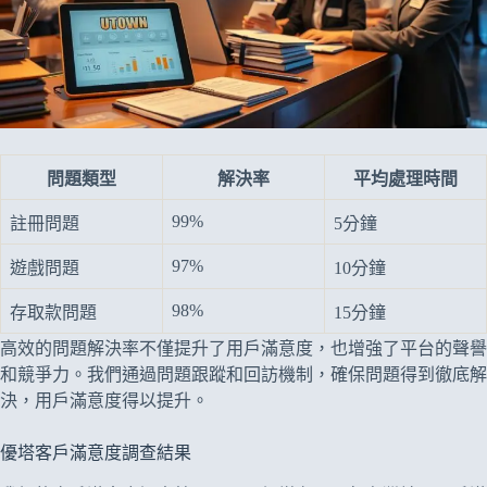
問題類型
解決率
平均處理時間
99%
註冊問題
5分鐘
97%
遊戲問題
10分鐘
98%
存取款問題
15分鐘
高效的問題解決率不僅提升了用戶滿意度，也增強了平台的聲譽
和競爭力。我們通過問題跟蹤和回訪機制，確保問題得到徹底解
決，用戶滿意度得以提升。
優塔客戶滿意度調查結果