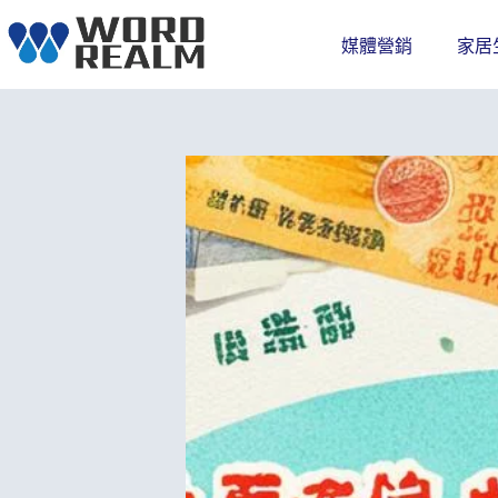
跳
至
媒體營銷
家居
主
要
內
容