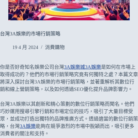
台灣3A娛樂的市場行銷策略
19 4 月 2024
消費購物
你是否好奇知名娛樂公司台灣
3A娛樂城3A娛樂
是如何在市場上
取得成功的？他們的市場行銷策略究竟有何獨特之處？本篇文章
將深入探討台灣3A娛樂的市場行銷策略，並著重解析其數位行
銷和線上營銷策略，以及如何透過SEO優化提升品牌影響力。
台灣3A娛樂以其創新和精心策劃的數位行銷策略而聞名。他們
巧妙運用搜尋引擎行銷和市場定位的技巧，吸引了大量目標受
眾，並成功打造出獨特的品牌推廣方式。透過適當的數位行銷策
略，台灣
3A娛樂
能夠在競爭激烈的市場中脫穎而出，吸引更多
消費者的關注和支持。