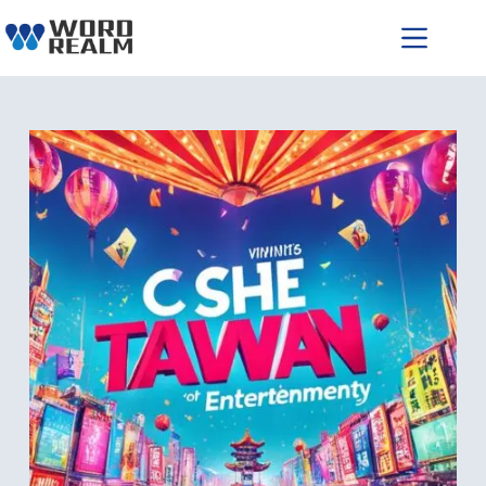
跳
至
主
要
內
容