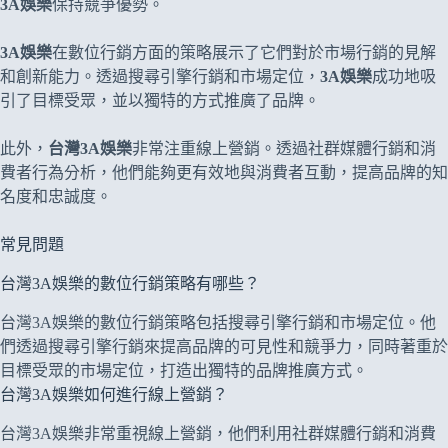
3A娛樂
保持競爭優勢。
3A娛樂
在數位行銷方面的策略展示了它們對於市場行銷的見解
和創新能力。透過搜尋引擎行銷和市場定位，
3A娛樂
成功地吸
引了目標受眾，並以獨特的方式推廣了品牌。
此外，
台灣3A娛樂
非常注重線上營銷。透過社群媒體行銷和消
費者行為分析，他們能夠更有效地與消費者互動，提高品牌的知
名度和忠誠度。
常見問題
台灣3A娛樂的數位行銷策略有哪些？
台灣3A娛樂的數位行銷策略包括搜尋引擎行銷和市場定位。他
們透過搜尋引擎行銷來提高品牌的可見性和競爭力，同時著重於
目標受眾的市場定位，打造出獨特的品牌推廣方式。
台灣3A娛樂如何進行線上營銷？
台灣3A娛樂非常重視線上營銷，他們利用社群媒體行銷和消費