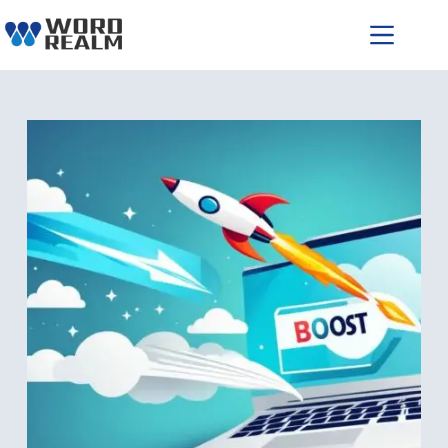
跳
至
主
要
內
容