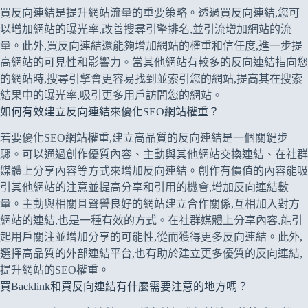
買反向連結是提升網站流量的重要策略。透過買反向連結,您可
以增加網站的曝光率,改善搜尋引擎排名,並引流增加網站的流
量。此外,買反向連結還能夠增加網站的權重和信任度,進一步提
高網站的可見性和影響力。當其他網站有較多的反向連結指向您
的網站時,搜尋引擎會更容易找到並索引您的網站,提高其在搜索
結果中的曝光率,吸引更多用戶訪問您的網站。
如何有效建立反向連結來優化SEO網站權重？
若要優化SEO網站權重,建立高品質的反向連結是一個關鍵步
驟。可以通過創作優質內容、主動與其他網站交換連結、在社群
媒體上分享內容等方式來增加反向連結。創作有價值的內容能吸
引其他網站的注意並提高分享和引用的機會,增加反向連結數
量。主動與相關且聲譽良好的網站建立合作關係,互相加入對方
網站的連結,也是一種有效的方式。在社群媒體上分享內容,能引
起用戶關注並增加分享的可能性,從而獲得更多反向連結。此外,
選擇高品質的外部連結平台,也有助於建立更多優質的反向連結,
提升網站的SEO權重。
買Backlink和買反向連結有什麼需要注意的地方嗎？