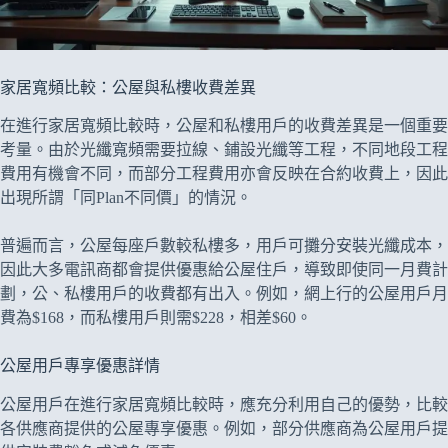
家居寬頻比較：公屋與私樓收費差異
在進行家居寬頻比較時，公屋和私樓用戶的收費差異是一個重要
考量。由於光纖寬頻需要拉線、鋪設光纖等工程，不同地段工程
費用有機會不同，而部分工程費用亦會反映在合約收費上，因此
出現所謂「同Plan不同價」的情況。
普遍而言，公屋每座戶數較私樓多，用戶可攤分安裝光纖成本，
因此大多電訊商都會提供優惠給公屋住戶，導致即使同一月費計
劃，公、私樓用戶的收費都有出入。例如，網上行的公屋用戶月
費為$168，而私樓用戶則需$228，相差$60。
公屋用戶專享優惠詳情
公屋用戶在進行家居寬頻比較時，應充分利用自己的優勢，比較
各供應商提供的公屋專享優惠。例如，部分供應商為公屋用戶提