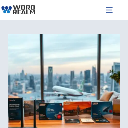
跳
至
主
要
內
容