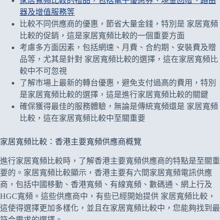
家居寬頻比較的禮品，包括電子優惠券、現金回贈、路由
器及增值服務等
比較不同供應商的優惠，節省大量金錢，特別是 家居寬頻
比較的促銷，這是家居寬頻比較的一個重要方面
考慮多方面因素，包括網速、月費、合約期、安裝費及贈
品等，尤其是針對 家居寬頻比較的選擇，這在家居寬頻比
較中不可忽視
了解市場上最新的轉台優惠，避免支付過高的費用，特別
是家居寬頻比較的選擇，這是進行家居寬頻比較的關鍵
確保獲得最佳的服務體驗，無論是傳統寬頻還是 家居寬頻
比較，這在家居寬頻比較中至關重要
家居寬頻比較：香港主要寬頻供應商概覽
進行家居寬頻比較時，了解香港主要寬頻供應商的特點是至關重
要的。家居寬頻比較顯示，香港主要有六間家居寬頻電訊供應
商，包括中國移動、香港寬頻、有線寬頻、數碼通、網上行及
HGC寬頻。這些供應商中，有些已經開始提供 家居寬頻比較，
這使得選擇更加多樣化，並且在家居寬頻比較中，您能夠找到最
符合需求的選擇。