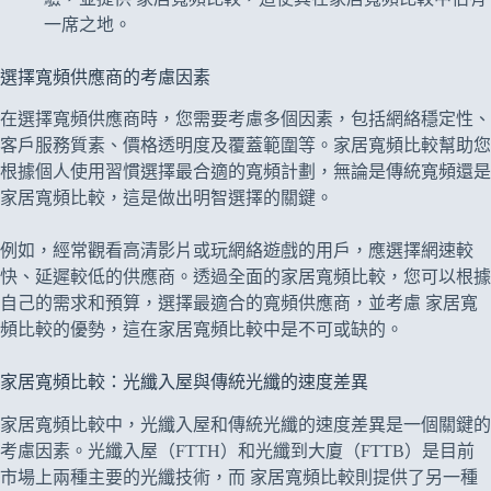
一席之地。
選擇寬頻供應商的考慮因素
在選擇寬頻供應商時，您需要考慮多個因素，包括網絡穩定性、
客戶服務質素、價格透明度及覆蓋範圍等。家居寬頻比較幫助您
根據個人使用習慣選擇最合適的寬頻計劃，無論是傳統寬頻還是
家居寬頻比較，這是做出明智選擇的關鍵。
例如，經常觀看高清影片或玩網絡遊戲的用戶，應選擇網速較
快、延遲較低的供應商。透過全面的家居寬頻比較，您可以根據
自己的需求和預算，選擇最適合的寬頻供應商，並考慮 家居寬
頻比較的優勢，這在家居寬頻比較中是不可或缺的。
家居寬頻比較：光纖入屋與傳統光纖的速度差異
家居寬頻比較中，光纖入屋和傳統光纖的速度差異是一個關鍵的
考慮因素。光纖入屋（FTTH）和光纖到大廈（FTTB）是目前
市場上兩種主要的光纖技術，而 家居寬頻比較則提供了另一種