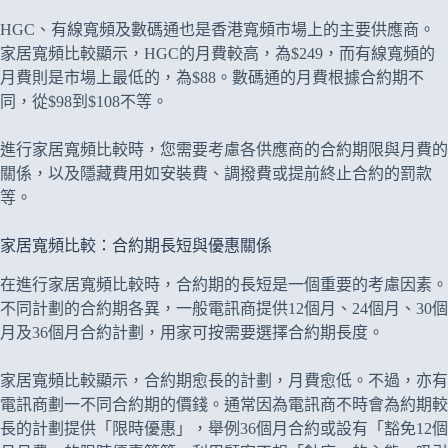
HGC、有線寬頻及數碼通也是香港寬頻市場上的主要供應商。
家居寬頻比較顯示，HGC的月費較高，為$249，而有線寬頻的
月費則是市場上最低的，為$88。數碼通的月費根據合約期不
同，從$98到$108不等。
進行家居寬頻比較時，您需要考慮各供應商的合約期限與月費的
關係，以及隱藏費用如安裝費、調撥費或提前終止合約的罰款
等。
家居寬頻比較：合約期長短與優惠關係
在進行家居寬頻比較時，合約期的長短是一個重要的考慮因素。
不同計劃的合約期各異，一般電訊商提供12個月、24個月、30個
月及36個月合約計劃，用家可按需要選擇合約期長度。
家居寬頻比較顯示，合約期愈長的計劃，月費愈低。不過，亦有
電訊商劃一不同合約期的價錢。通常因為電訊商不時會為約期較
長的計劃提供「限時優惠」，舉例36個月合約或設有「豁免12個