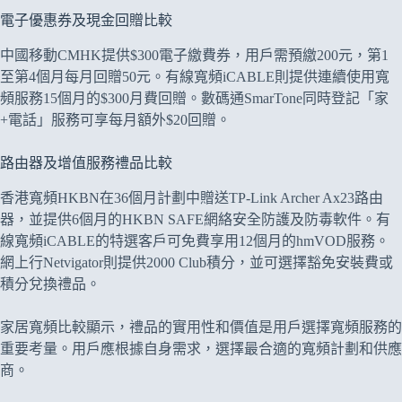
電子優惠券及現金回贈比較
中國移動CMHK提供$300電子繳費券，用戶需預繳200元，第1
至第4個月每月回贈50元。有線寬頻iCABLE則提供連續使用寬
頻服務15個月的$300月費回贈。數碼通SmarTone同時登記「家
+電話」服務可享每月額外$20回贈。
路由器及增值服務禮品比較
香港寬頻HKBN在36個月計劃中贈送TP-Link Archer Ax23路由
器，並提供6個月的HKBN SAFE網絡安全防護及防毒軟件。有
線寬頻iCABLE的特選客戶可免費享用12個月的hmVOD服務。
網上行Netvigator則提供2000 Club積分，並可選擇豁免安裝費或
積分兌換禮品。
家居寬頻比較顯示，禮品的實用性和價值是用戶選擇寬頻服務的
重要考量。用戶應根據自身需求，選擇最合適的寬頻計劃和供應
商。