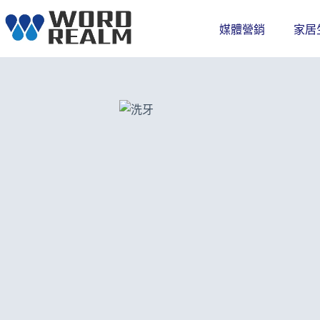
跳
至
媒體營銷
家居
主
要
內
容