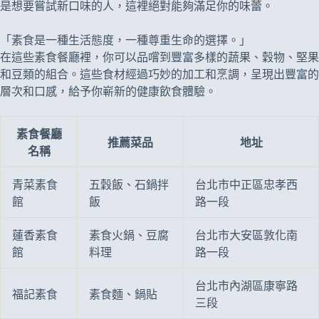
是想要嘗試新口味的人，這裡絕對能夠滿足你的味蕾。
「素食是一種生活態度，一種尊重生命的選擇。」
在這些素食餐廳裡，你可以品嚐到豐富多樣的蔬果、穀物、堅果
和豆類的組合。這些食材經過巧妙的加工和烹調，呈現出豐富的
層次和口感，給予你嶄新的健康飲食體驗。
素食餐廳
推薦菜品
地址
名稱
青菜素食
五穀飯、石鍋拌
台北市中正區忠孝西
館
飯
路一段
蓮香素食
素食火鍋、豆腐
台北市大安區敦化南
館
料理
路一段
台北市內湖區康寧路
福記素食
素食麵、鍋貼
三段