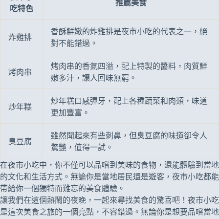
推薦美食
吃特色
香酥鮮嫩的炸雞排是夜市小吃的代表之一，絕
炸雞排
對不能錯過。
烤肉串的香氣四溢，配上特製的醬料，肉質鮮
烤肉串
嫩多汁，讓人回味無窮。
炒年糕口感彈牙，配上各種蔬菜和肉類，味道
炒年糕
更加豐富。
雖然聞起來有些刺鼻，但臭豆腐的味道卻令人
臭豆腐
驚艷，值得一試。
在夜市小吃中，你不僅可以品嚐到美味的食物，還能體驗到當地
的文化和生活方式。無論你是當地居民還是遊客，夜市小吃都能
帶給你一個獨特而難忘的美食體驗。
讓我們在這個熱鬧的夜晚，一起來尋找美食的驚喜吧！夜市小吃
是這次美食之旅的一個亮點，不容錯過。無論你是想要品嚐當地