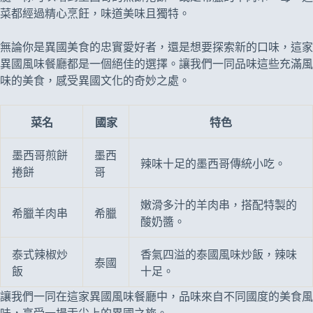
菜都經過精心烹飪，味道美味且獨特。
無論你是異國美食的忠實愛好者，還是想要探索新的口味，這家
異國風味餐廳都是一個絕佳的選擇。讓我們一同品味這些充滿風
味的美食，感受異國文化的奇妙之處。
菜名
國家
特色
墨西哥煎餅
墨西
辣味十足的墨西哥傳統小吃。
捲餅
哥
嫩滑多汁的羊肉串，搭配特製的
希臘羊肉串
希臘
酸奶醬。
泰式辣椒炒
香氣四溢的泰國風味炒飯，辣味
泰國
飯
十足。
讓我們一同在這家異國風味餐廳中，品味來自不同國度的美食風