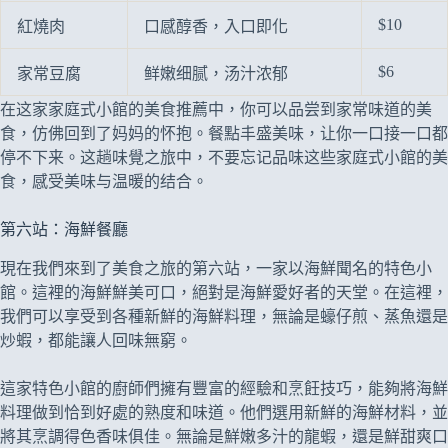
$10
紅燒肉
口感醇香，入口即化
$6
家常豆腐
鲜嫩细腻，汤汁浓郁
在这家家庭式小館的美食推薦中，你可以品尝到家常味道的美
食，仿佛回到了妈妈的怀抱。餐點丰盛美味，让你一口接一口都
停不下来。这趟味覺之旅中，不要忘记品味这些家庭式小館的美
食，感受美味与温暖的结合。
第六站：海鮮餐廳
現在我們來到了美食之旅的第六站，一家以海鮮聞名的特色小
館。這裡的海鮮鮮美可口，絕對是海鮮愛好者的天堂。在這裡，
我們可以享受到各種新鮮的海鮮料理，無論是蠔仔煎、蒸魚還是
炒蝦，都能讓人回味無窮。
這家特色小館的廚師們擁有豐富的經驗和烹飪技巧，能夠將海鮮
料理做到恰到好處的熟度和味道。他們選用新鮮的海鮮材料，並
將其烹調得色香味俱佳。無論是鮮嫩多汁的龍蝦，還是鮮甜爽口