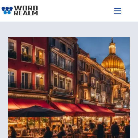
跳
至
主
要
內
容