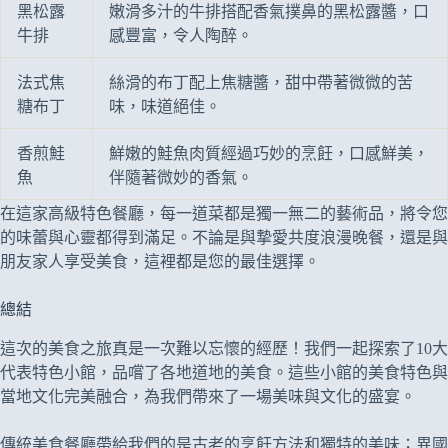
黑松露
嫩滑多汁的牛排搭配香氣撲鼻的黑松露醬，口
牛排
感豐富，令人陶醉。
法式焦
絲滑的布丁配上焦糖醬，甜中帶著微微的苦
糖布丁
味，味道絕佳。
香煎鮭
鮮嫩的鮭魚肉質經過巧妙的烹飪，口感鮮美，
魚
伴隨著微妙的香氣。
在這家高級特色餐廳，每一道菜都是獨一無二的藝術品，將令您
的味蕾與心靈都得到滿足。不論是與摯愛共度浪漫晚餐，還是與
朋友家人享受美食，這裡都是您的最佳選擇。
總結
這次的美食之旅真是一次難以忘懷的經歷！我們一起探索了10大
代表特色小館，品嚐了各地道地的美食。這些小館的美食特色與
當地文化完美融合，為我們帶來了一場美味與文化的盛宴。
傳統美食餐廳帶給我們的是古老的烹飪方法和獨特的美味；異國