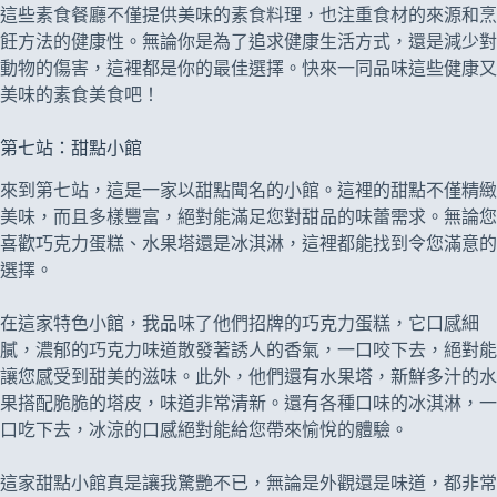
這些素食餐廳不僅提供美味的素食料理，也注重食材的來源和烹
飪方法的健康性。無論你是為了追求健康生活方式，還是減少對
動物的傷害，這裡都是你的最佳選擇。快來一同品味這些健康又
美味的素食美食吧！
第七站：甜點小館
來到第七站，這是一家以甜點聞名的小館。這裡的甜點不僅精緻
美味，而且多樣豐富，絕對能滿足您對甜品的味蕾需求。無論您
喜歡巧克力蛋糕、水果塔還是冰淇淋，這裡都能找到令您滿意的
選擇。
在這家特色小館，我品味了他們招牌的巧克力蛋糕，它口感細
膩，濃郁的巧克力味道散發著誘人的香氣，一口咬下去，絕對能
讓您感受到甜美的滋味。此外，他們還有水果塔，新鮮多汁的水
果搭配脆脆的塔皮，味道非常清新。還有各種口味的冰淇淋，一
口吃下去，冰涼的口感絕對能給您帶來愉悅的體驗。
這家甜點小館真是讓我驚艷不已，無論是外觀還是味道，都非常