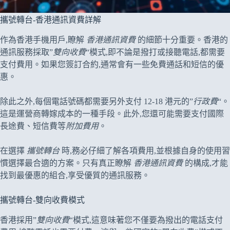
攜號轉台-香港通訊資費詳解
作為香港手機用戶,瞭解
香港通訊資費
的細節十分重要。香港的
通訊服務採取”
雙向收費
“模式,即不論是撥打或接聽電話,都需要
支付費用。如果您簽訂合約,通常會有一些免費通話和短信的優
惠。
除此之外,每個電話號碼都需要另外支付 12-18 港元的”
行政費
“。
這是運營商轉嫁成本的一種手段。此外,您還可能需要支付國際
長途費、短信費等
附加費用
。
在選擇
攜號轉台
時,務必仔細了解各項費用,並根據自身的使用習
慣選擇最合適的方案。只有真正瞭解
香港通訊資費
的構成,才能
找到最優惠的組合,享受優質的通訊服務。
攜號轉台-雙向收費模式
香港採用”
雙向收費
“模式,這意味著您不僅要為撥出的電話支付