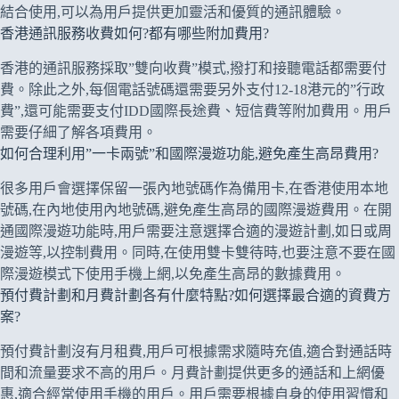
結合使用,可以為用戶提供更加靈活和優質的通訊體驗。
香港通訊服務收費如何?都有哪些附加費用?
香港的通訊服務採取”雙向收費”模式,撥打和接聽電話都需要付
費。除此之外,每個電話號碼還需要另外支付12-18港元的”行政
費”,還可能需要支付IDD國際長途費、短信費等附加費用。用戶
需要仔細了解各項費用。
如何合理利用”一卡兩號”和國際漫遊功能,避免產生高昂費用?
很多用戶會選擇保留一張內地號碼作為備用卡,在香港使用本地
號碼,在內地使用內地號碼,避免產生高昂的國際漫遊費用。在開
通國際漫遊功能時,用戶需要注意選擇合適的漫遊計劃,如日或周
漫遊等,以控制費用。同時,在使用雙卡雙待時,也要注意不要在國
際漫遊模式下使用手機上網,以免產生高昂的數據費用。
預付費計劃和月費計劃各有什麼特點?如何選擇最合適的資費方
案?
預付費計劃沒有月租費,用戶可根據需求隨時充值,適合對通話時
間和流量要求不高的用戶。月費計劃提供更多的通話和上網優
惠,適合經常使用手機的用戶。用戶需要根據自身的使用習慣和