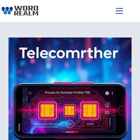
跳
至
主
要
內
容