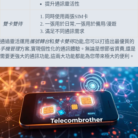
提升通訊靈活性
同時使用兩張SIM卡
雙卡雙待
一張用於日常,一張用於備用/漫遊
滿足不同通訊需求
通過靈活運用
攜號轉台
和
雙卡雙待
功能,您可以打造出最優質的
手機管理
方案,實現個性化的通訊體驗。無論是想節省資費,還是
需要更強大的通訊功能,這兩大功能都能為您帶來極大的便利。