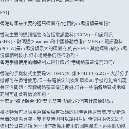
方案。讓我們共同開創更出色的通訊生活!
FAQ
香港有哪些主要的通訊運營商?他們的市場份額是如何?
香港主要的通訊運營商包括電訊盈科(PCCW)、和記電訊
(3HK)、數碼通(Smartone)和中國移動香港(CMHK)。電訊盈科
(PCCW)是市場份額最大的運營商,約占30%。其他運營商的市場
份額相對較小,但市場競爭仍然很激烈。
香港手機使用的網絡制式是什麼?全港網絡覆蓋情況如何?
香港的手機制式主要是WCDMA(3G)和FDD-LTE(4G)。大部分手
機都可在香港使用,但一些電信定制機和單模4G手機可能會出現
兼容性問題。整體網絡覆蓋情況良好,但在一些偏僻地區或地鐵
商場可能會有信號死角。
什麼是”攜號轉台”和”雙卡雙待”功能?它們有什麼優缺點?
攜號轉台可以讓用戶保留原有號碼的同時更換運營商,享受新運
營商的優惠資費。雙卡雙待則可以讓用戶同時使用兩張SIM卡,一
張用於日常通話,另一張作為備用或用於國際漫遊。這兩個功能