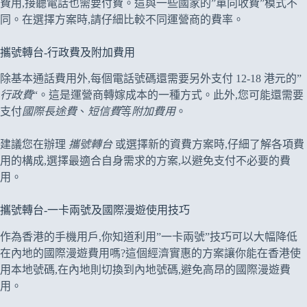
費用,接聽電話也需要付費。這與一些國家的”單向收費”模式不
同。在選擇方案時,請仔細比較不同運營商的費率。
攜號轉台-行政費及附加費用
除基本通話費用外,每個電話號碼還需要另外支付 12-18 港元的”
行政費
“。這是運營商轉嫁成本的一種方式。此外,您可能還需要
支付
國際長途費
、
短信費
等
附加費用
。
建議您在辦理
攜號轉台
或選擇新的資費方案時,仔細了解各項費
用的構成,選擇最適合自身需求的方案,以避免支付不必要的費
用。
攜號轉台-一卡兩號及國際漫遊使用技巧
作為香港的手機用戶,你知道利用”一卡兩號”技巧可以大幅降低
在內地的國際漫遊費用嗎?這個經濟實惠的方案讓你能在香港使
用本地號碼,在內地則切換到內地號碼,避免高昂的國際漫遊費
用。