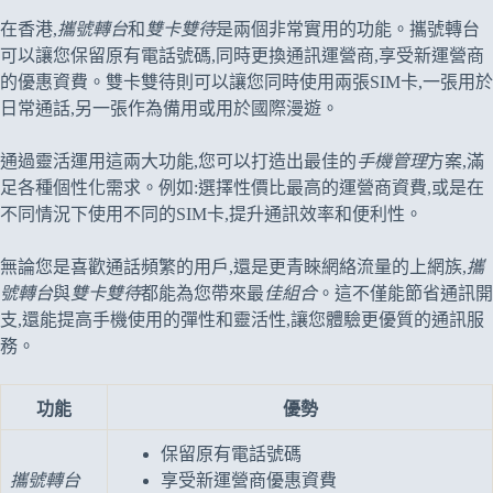
在香港,
攜號轉台
和
雙卡雙待
是兩個非常實用的功能。攜號轉台
可以讓您保留原有電話號碼,同時更換通訊運營商,享受新運營商
的優惠資費。雙卡雙待則可以讓您同時使用兩張SIM卡,一張用於
日常通話,另一張作為備用或用於國際漫遊。
通過靈活運用這兩大功能,您可以打造出最佳的
手機管理
方案,滿
足各種個性化需求。例如:選擇性價比最高的運營商資費,或是在
不同情況下使用不同的SIM卡,提升通訊效率和便利性。
無論您是喜歡通話頻繁的用戶,還是更青睞網絡流量的上網族,
攜
號轉台
與
雙卡雙待
都能為您帶來最
佳組合
。這不僅能節省通訊開
支,還能提高手機使用的彈性和靈活性,讓您體驗更優質的通訊服
務。
功能
優勢
保留原有電話號碼
攜號轉台
享受新運營商優惠資費