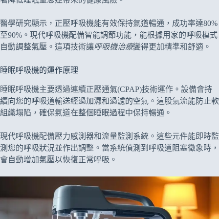
醫學研究顯示，正壓呼吸機能有效保持氣道暢通，成功率達80%
至90%。現代呼吸機配備智能調節功能，能根據用家的呼吸模式
自動調整氣壓。這項技術讓
呼吸機治療
變得更加精準和舒適。
睡眠呼吸機的運作原理
睡眠呼吸機主要透過連續正壓通氣(CPAP)技術運作。設備會持
續向您的呼吸道輸送經過加濕和過濾的空氣。這股氣流能防止軟
組織塌陷，確保氣道在整個睡眠過程中保持暢通。
現代呼吸機配備壓力感測器和流量監測系統。這些元件能即時監
測您的呼吸狀況並作出調整。當系統偵測到呼吸道阻塞徵象時，
會自動增加氣壓以恢復正常呼吸。