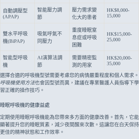
智能壓力調
壓力需求變
HK$8,000-
自動調壓型
15,000
(APAP)
節
化大的患者
重度睡眠窒
雙水平呼吸
吸氣呼氣不
HK$15,000-
息症或呼吸
25,000
機(BiPAP)
同壓力
困難
智能型呼吸
AI演算法調
需要精密監
HK$20,000-
35,000
機
節
測的用家
選擇合適的呼吸機型號需要考慮您的病情嚴重程度和個人需求。
呼吸機使用方法
也會因型號而異，建議在專業醫護人員指導下學
習正確的操作技巧。
睡眠呼吸機的健康益處
定期使用睡眠呼吸機能為您帶來多方面的健康改善。首先，它能
顯著提升您的睡眠質素，減少夜間醒來次數。這讓您在白天保持
更佳的精神狀態和工作效率。