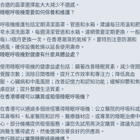
合適的面罩選擇能大大減少不適感。
睡眠呼吸機需要如何保養和維護？
呼吸機維護包括定期清潔面罩、管道和水箱，建議每日用溫和肥
皂水清洗面罩，每週清潔管道和水箱。濾網需要定期更換，一般
每1-3個月更換一次。在香港潮濕的氣候下，要特別注意防潮和
通風，確保設備乾燥以延長使用壽命。
睡眠呼吸機對健康有什麼具體益處？
使用睡眠呼吸機的健康益處包括：顯著改善睡眠質素，減少夜間
覺醒次數；消除日間嗜睡，提升工作效率和專注力；降低高血
壓、心臟病和中風風險；改善記憶力和認知功能；緩解抑鬱和焦
慮症狀；提升整體生活質素。
在香港哪裡可以購買或租借睡眠呼吸機？
在香港可以通過多個途徑獲得睡眠呼吸機：公立醫院的呼吸科或
耳鼻喉科、私家醫院和診所、醫療器材店、或專業的睡眠治療中
心。部分機構提供租借服務，讓您先試用再決定購買。建議先諮
詢醫生獲得處方，然後選擇信譽良好的供應商。
旅行時可以攜帶睡眠呼吸機嗎？