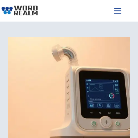
跳
至
主
要
內
容