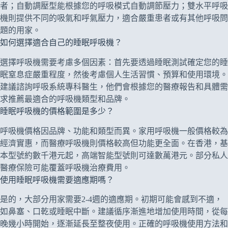
者；自動調壓型能根據您的呼吸模式自動調節壓力；雙水平呼吸
機則提供不同的吸氣和呼氣壓力，適合嚴重患者或有其他呼吸問
題的用家。
如何選擇適合自己的睡眠呼吸機？
選擇呼吸機需要考慮多個因素：首先要透過睡眠測試確定您的睡
眠窒息症嚴重程度，然後考慮個人生活習慣、預算和使用環境。
建議諮詢呼吸系統專科醫生，他們會根據您的醫療報告和具體需
求推薦最適合的呼吸機類型和品牌。
睡眠呼吸機的價格範圍是多少？
呼吸機價格因品牌、功能和類型而異。家用呼吸機一般價格較為
經濟實惠，而醫療呼吸機則價格較高但功能更全面。在香港，基
本型號約數千港元起，高端智能型號則可達數萬港元。部分私人
醫療保險可能覆蓋呼吸機治療費用。
使用睡眠呼吸機需要適應期嗎？
是的，大部分用家需要2-4週的適應期。初期可能會感到不適，
如鼻塞、口乾或睡眠中斷。建議循序漸進地增加使用時間，從每
晚幾小時開始，逐漸延長至整夜使用。正確的呼吸機使用方法和