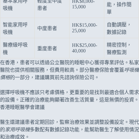
基本家用呼
輕度至中度
HK$8,000-
能，操作簡
15,000
吸機
患者
單
智能家用呼
自動調壓，
HK$15,000-
中度患者
25,000
吸機
數據記錄
醫療級呼吸
精密控制，
HK$25,000-
重度患者
40,000
機
醫療監測
在香港，患者可以透過公立醫院的睡眠中心獲得專業評估。私家
醫院也提供相關服務，但費用較高。部分醫療保險會覆蓋
呼吸機
價格
的一部分，建議購買前先諮詢保險公司。
選擇呼吸機不應該只考慮價格，更重要的是找到最適合個人需求
的設備。正確的治療能夠顯著改善生活質量，這是無價的投資。
香港睡眠醫學會建議
醫生還建議患者定期回診，監察治療效果並調整設備設定。現代
的
家用呼吸機
多數配有數據記錄功能，能幫助醫生了解使用情況
和治療成效。