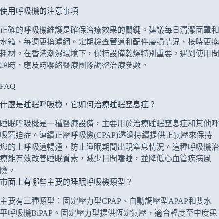
使用呼吸機的注意事項
正確的呼吸機維護是確保治療效果的關鍵。建議每日清潔面罩和
水箱，每週更換濾網。定期檢查管道和配件磨損情況，按時更換
耗材。在香港潮濕環境下，保持設備乾燥特別重要。遇到使用問
題時，應及時聯絡醫療團隊調整治療參數。
FAQ
什麼是睡眠呼吸機，它如何治療睡眠窒息症？
睡眠呼吸機是一種醫療設備，主要用於治療睡眠窒息症和其他呼
吸窘迫症。連續正壓呼吸機(CPAP)透過持續提供正氣壓來保持
您的上呼吸道暢通，防止睡眠期間出現窒息情況。這種呼吸機治
療能有效改善睡眠質素，減少日間嗜睡，並降低心血管疾病風
險。
市面上有哪些主要的睡眠呼吸機類型？
主要有三種類型：固定壓力型CPAP、自動調壓型APAP和雙水
平呼吸機BiPAP。固定壓力型提供恆定氣壓，適合輕度至中度患