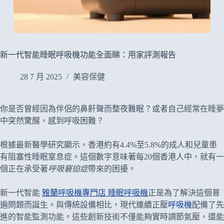
新一代智能睡眠呼吸機功能全面睇：用家評測報告
28 7 月 2025
美容保健
你是否曾經因為伴侶的鼻鼾聲而整夜難眠？或者自己經常在睡夢
中突然驚醒，感到呼吸困難？
根據最新醫學研究顯示，香港約有4.4%至5.8%的成人和兒童患
有阻塞性睡眠窒息症。這個數字意味著每20個香港人中，就有一
個正在承受著
呼吸窘迫症
帶來的困擾。
新一代智能
雅蘭呼吸機專門店 睡眠呼吸機
正是為了解決這個普
遍問題而誕生。與傳統設備相比，現代
連續正壓
呼吸機
配備了先
進的智能監測功能。這些創新技術不僅能夠實時調節氣壓，還能