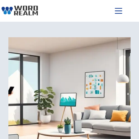
跳
至
主
要
內
容