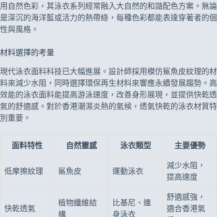
用自然色彩，其泳衣系列經常融入大自然的和諧配色方案。無論
是深沉的海洋藍或活力的熱帶綠，每種色彩都能表達穿著者的個
性與風格。
材料選擇的考量
現代泳衣面料科技已大幅進展。設計師採用模仿鯊魚皮紋理的材
料來減少水阻，同時選擇環保再生材料來響應永續發展趨勢。高
效能的泳衣面料能提高游泳速度，改善身形展現，並提供快乾透
氣的舒適感。對於香港潮濕炎熱的氣候，透氣快乾的泳衣材質特
別重要。
面料特性
自然靈感
泳衣類型
主要優勢
減少水阻，
低摩擦紋理
鯊魚皮
運動泳衣
提高速度
舒適感強，
植物纖維結
比基尼、連
快乾透氣
適合香港氣
構
身泳衣