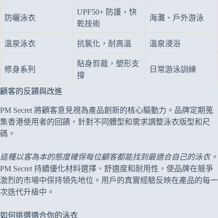
UPF50+ 防護，快
防曬泳衣
海灘、戶外游泳
乾技術
溫泉泳衣
抗氯化，耐高溫
溫泉浸浴
貼身剪裁，塑形支
修身系列
日常游泳訓練
撐
顧客的反饋與改進
PM Secret 將顧客意見視為產品創新的核心驅動力。品牌定期蒐
集香港使用者的回饋，針對不同體型和需求調整泳衣版型和尺
碼。
這種以客為本的態度確保每位顧客都能找到最適合自己的泳衣。
PM Secret 持續優化材料選擇、舒適度和耐用性，使品牌在競爭
激烈的市場中保持領先地位。用戶的真實經驗反映在產品的每一
次迭代升級中。
如何挑選適合你的泳衣