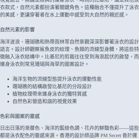
衣款式，自然元素都扮演著關鍵角色。這種融合不僅提升了泳衣
的美感，更讓穿著者在水上運動中感受到大自然的親近感。
自然元素的影響
海洋波浪、珊瑚礁和熱帶雨林等自然景觀深深影響著泳衣的設計
語言。設計師觀察鯊魚皮的紋理、魚類的流線型身體，將這些特
徵融入泳衣結構中。比基尼的剪裁往往受到海浪起伏的啟發，而
連身泳衣則常見珊瑚與海草的圖案設計。
海洋生物的流線型態提升泳衣的運動性能
珊瑚礁的結構啟發比基尼的分段設計
植物紋理帶來連身泳衣的獨特質感
自然色彩營造和諧的視覺效果
色彩與圖案的靈感
日出日落的漸層色、海洋的藍綠色調、花卉的鮮豔色彩——這些
都是泳衣配色的靈感來源。香港的設計師品牌 PM Secret 善於運