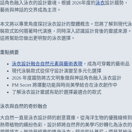
話角色融入泳衣的設計靈魂。根據 2026年度的
泳衣
設計趨勢，
藝術與神話的交界成為主流。
本文將以專業角度探討泳衣設計的整體概念。您將了解到現代泳
裝款式如何隨著時代演進，同時深入認識設計背後的靈感來源。
這將幫助您做出更明智的泳衣選擇。
重點摘要
泳衣設計融合自然元素與藝術表現
，成為可穿戴的藝術品
現代泳裝款式從保守設計演變至多元化選擇
2026 年度趨勢將古文明象徵與神話角色融入泳衣設計
PM Secret 將運動功能與時尚美學結合在泳衣創作中
了解泳衣設計靈感有助於選擇最適合的款式
泳衣與自然的奇妙融合
大自然一直是泳衣設計師的創意寶庫。從海洋生物的優雅線條到
熱帶植物的繽紛色彩，設計師將自然界的美學巧妙轉化為泳衣的
視覺語言。無論是經典的連身泳衣、時尚的比基尼，還是其他泳