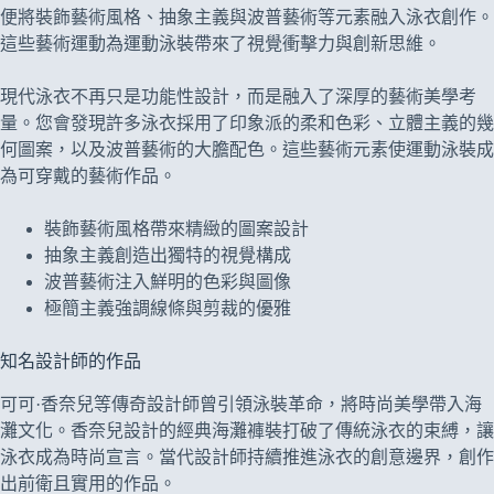
便將裝飾藝術風格、抽象主義與波普藝術等元素融入泳衣創作。
這些藝術運動為運動泳裝帶來了視覺衝擊力與創新思維。
現代泳衣不再只是功能性設計，而是融入了深厚的藝術美學考
量。您會發現許多泳衣採用了印象派的柔和色彩、立體主義的幾
何圖案，以及波普藝術的大膽配色。這些藝術元素使運動泳裝成
為可穿戴的藝術作品。
裝飾藝術風格帶來精緻的圖案設計
抽象主義創造出獨特的視覺構成
波普藝術注入鮮明的色彩與圖像
極簡主義強調線條與剪裁的優雅
知名設計師的作品
可可·香奈兒等傳奇設計師曾引領泳裝革命，將時尚美學帶入海
灘文化。香奈兒設計的經典海灘褲裝打破了傳統泳衣的束縛，讓
泳衣成為時尚宣言。當代設計師持續推進泳衣的創意邊界，創作
出前衛且實用的作品。