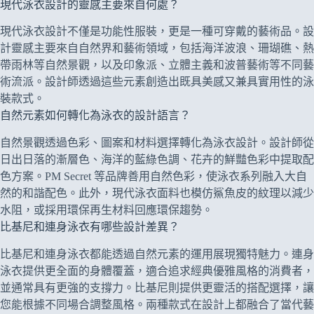
現代泳衣設計的靈感主要來自何處？
現代泳衣設計不僅是功能性服裝，更是一種可穿戴的藝術品。設
計靈感主要來自自然界和藝術領域，包括海洋波浪、珊瑚礁、熱
帶雨林等自然景觀，以及印象派、立體主義和波普藝術等不同藝
術流派。設計師透過這些元素創造出既具美感又兼具實用性的泳
裝款式。
自然元素如何轉化為泳衣的設計語言？
自然景觀透過色彩、圖案和材料選擇轉化為泳衣設計。設計師從
日出日落的漸層色、海洋的藍綠色調、花卉的鮮豔色彩中提取配
色方案。PM Secret 等品牌善用自然色彩，使泳衣系列融入大自
然的和諧配色。此外，現代泳衣面料也模仿鯊魚皮的紋理以減少
水阻，或採用環保再生材料回應環保趨勢。
比基尼和連身泳衣有哪些設計差異？
比基尼和連身泳衣都能透過自然元素的運用展現獨特魅力。連身
泳衣提供更全面的身體覆蓋，適合追求經典優雅風格的消費者，
並通常具有更強的支撐力。比基尼則提供更靈活的搭配選擇，讓
您能根據不同場合調整風格。兩種款式在設計上都融合了當代藝