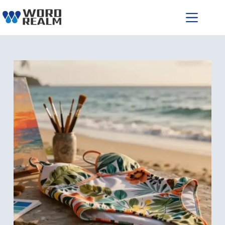
跳
至
主
要
內
容