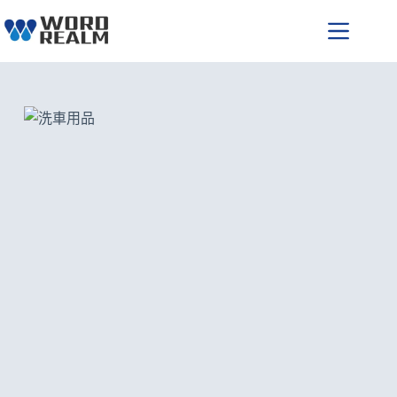
跳
至
主
要
內
容