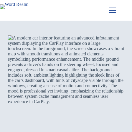
跳
至
主
要
內
容