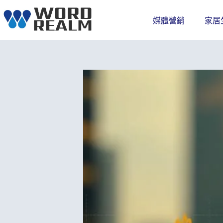
跳
至
媒體營銷
家居
主
要
內
容