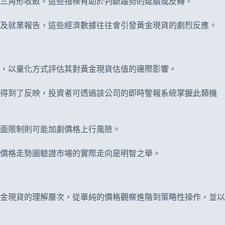
三角形收斂。這些指標有助於判斷趨勢的延續或反轉。
據及就業報告，這些經濟數據往往會引發黃金現貨的劇烈反應。
，以量化方式評估其對黃金現貨估值的邊際影響。
上得到了反映，投資者可透過該公司的即時警報系統掌握此類機
給面限制則可能加劇價格上行風險。
價格走勢圖驗證市場的實際走向是明智之舉。
金現貨的理解層次，從單純的價格觀察進階到策略性操作，並以