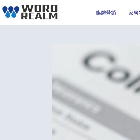
跳
至
媒體營銷
家居
主
要
內
容