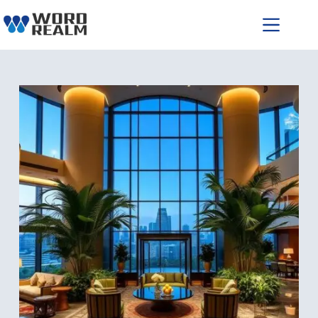
跳
至
主
要
內
容