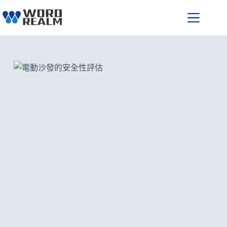
跳
至
主
要
內
容