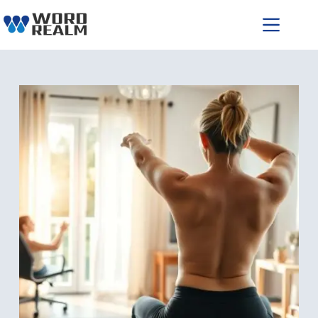
跳
至
主
要
內
容