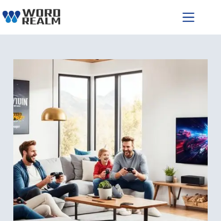
跳
至
主
要
內
容