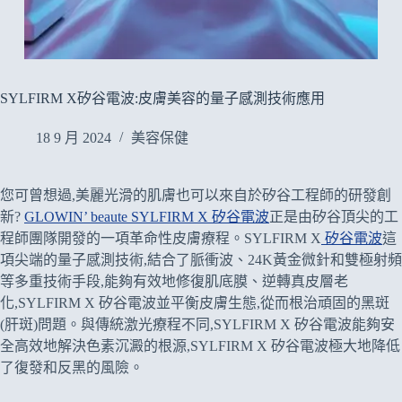
SYLFIRM X矽谷電波:皮膚美容的量子感測技術應用
18 9 月 2024
美容保健
您可曾想過,美麗光滑的肌膚也可以來自於矽谷工程師的研發創
新?
GLOWIN’ beaute SYLFIRM X 矽谷電波
正是由矽谷頂尖的工
程師團隊開發的一項革命性皮膚療程。SYLFIRM X
矽谷電波
這
項尖端的量子感測技術,結合了脈衝波、24K黃金微針和雙極射頻
等多重技術手段,能夠有效地修復肌底膜、逆轉真皮層老
化,SYLFIRM X 矽谷電波並平衡皮膚生態,從而根治頑固的黑斑
(肝斑)問題。與傳統激光療程不同,SYLFIRM X 矽谷電波能夠安
全高效地解決色素沉澱的根源,SYLFIRM X 矽谷電波極大地降低
了復發和反黑的風險。