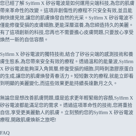
您已經了解 Sylfirm X 矽谷電波是如何運用尖端科技,為您的肌膚
帶來革命性的改變。這項非創傷性的療程不只安全有效,並且能
夠快速見效,讓您的肌膚煥發自然的光采。Sylfirm X 矽谷電波不
僅能修復受損的皮膚細胞,更能深層滋養,為您締造持久的美麗。
有了這項創新的科技,您再也不需要擔心皮膚問題,只要放心享受
煥然一新的自信容顏。
Sylfirm X 矽谷電波的獨特技術,結合了矽谷尖端的感測技術和養
膚生態系,為您帶來安全有效的療程。透過溫和的能量波,Sylfirm
X 矽谷電波能夠深入角質層,修復受損的細胞,同時刺激膠原蛋白
的生成,讓您的肌膚煥發青春活力。短短數次的療程,就能立即看
到明顯的美麗變化,而這些效果更能持續長達數月之久。
無論您是想改善肌膚問題,還是追求更年輕緊緻的容顏,Sylfirm X
矽谷電波都能滿足您的需求。透過這項革命性的技術,您將重拾
自信,享受更美麗動人的肌膚。立刻預約您的Sylfirm X 矽谷電波
療程,開啟肌膚煥新之旅吧!
FAQ